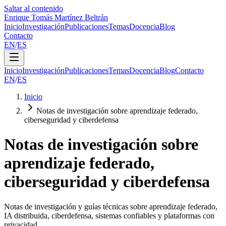
Saltar al contenido
Enrique Tomás Martínez Beltrán
Inicio
Investigación
Publicaciones
Temas
Docencia
Blog
Contacto
EN
/
ES
Inicio
Investigación
Publicaciones
Temas
Docencia
Blog
Contacto
EN
/
ES
Inicio
Notas de investigación sobre aprendizaje federado,
ciberseguridad y ciberdefensa
Notas de investigación sobre
aprendizaje federado,
ciberseguridad y ciberdefensa
Notas de investigación y guías técnicas sobre aprendizaje federado,
IA distribuida, ciberdefensa, sistemas confiables y plataformas con
privacidad.