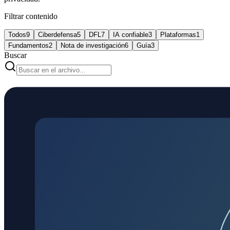
Filtrar contenido
Todos
9
Ciberdefensa
5
DFL
7
IA confiable
3
Plataformas
1
Fundamentos
2
Nota de investigación
6
Guía
3
Buscar