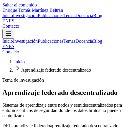
Saltar al contenido
Enrique Tomás Martínez Beltrán
Inicio
Investigación
Publicaciones
Temas
Docencia
Blog
EN
ES
Contacto
Inicio
Investigación
Publicaciones
Temas
Docencia
Blog
EN
ES
Contacto
Inicio
Aprendizaje federado descentralizado
Tema de investigación
Aprendizaje federado descentralizado
Sistemas de aprendizaje entre nodos y semidescentralizados para
entornos críticos de seguridad donde los datos brutos no pueden
centralizarse.
DFL
aprendizaje federado
aprendizaje federado descentralizado