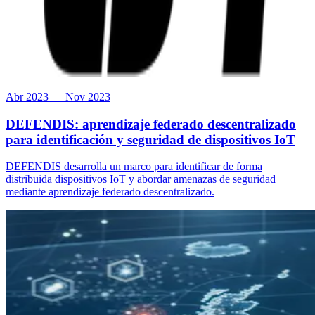
Abr 2023 — Nov 2023
DEFENDIS: aprendizaje federado descentralizado
para identificación y seguridad de dispositivos IoT
DEFENDIS desarrolla un marco para identificar de forma
distribuida dispositivos IoT y abordar amenazas de seguridad
mediante aprendizaje federado descentralizado.