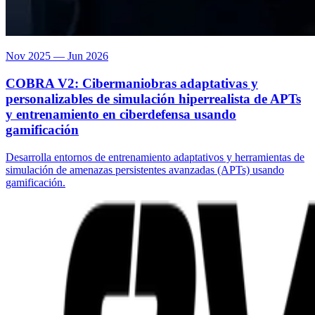
Nov 2025 — Jun 2026
COBRA V2: Cibermaniobras adaptativas y
personalizables de simulación hiperrealista de APTs
y entrenamiento en ciberdefensa usando
gamificación
Desarrolla entornos de entrenamiento adaptativos y herramientas de
simulación de amenazas persistentes avanzadas (APTs) usando
gamificación.