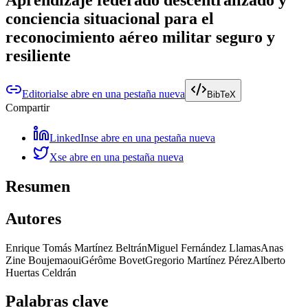
conciencia situacional para el
reconocimiento aéreo militar seguro y
resiliente
Editorial
se abre en una pestaña nueva
BibTeX
Compartir
LinkedIn
se abre en una pestaña nueva
X
se abre en una pestaña nueva
Resumen
Autores
Enrique Tomás Martínez Beltrán
Miguel Fernández Llamas
Anas
Zine Boujemaoui
Gérôme Bovet
Gregorio Martínez Pérez
Alberto
Huertas Celdrán
Palabras clave