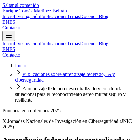
Saltar al contenido
Enrique Tomás Martínez Beltrán
Inicio
Investigación
Publicaciones
Temas
Docencia
Blog
EN
ES
Contacto
Inicio
Investigación
Publicaciones
Temas
Docencia
Blog
EN
ES
Contacto
Inicio
Publicaciones sobre aprendizaje federado, IA y
ciberseguridad
Aprendizaje federado descentralizado y conciencia
situacional para el reconocimiento aéreo militar seguro y
resiliente
Ponencia en conferencia
2025
X Jornadas Nacionales de Investigación en Ciberseguridad (JNIC
2025)
Aprendizaje federado descentralizado y