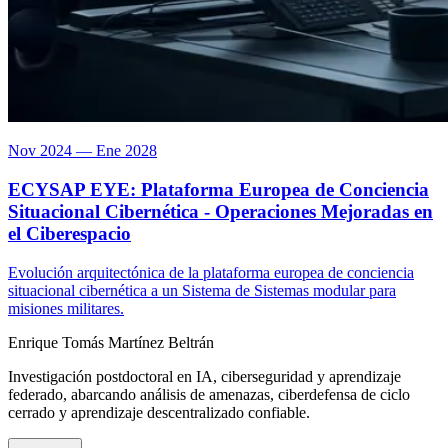
Nov 2024 — Ene 2028
ECYSAP EYE: Plataforma Europea de Conciencia
Situacional Cibernética - Operaciones Mejoradas en
el Ciberespacio
Evolución arquitectónica de la plataforma europea de conciencia
situacional cibernética a un Sistema de Sistemas modular para
misiones militares.
Enrique Tomás Martínez Beltrán
Investigación postdoctoral en IA, ciberseguridad y aprendizaje
federado, abarcando análisis de amenazas, ciberdefensa de ciclo
cerrado y aprendizaje descentralizado confiable.