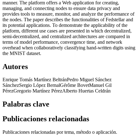
manner. The platform offers a Web application for creating,
managing, and connecting nodes to ensure data privacy and
provides tools to measure, monitor, and analyze the performance of
the nodes. The paper describes the functionalities of Fedstellar and
its potential applications. To demonstrate the applicability of the
platform, different use cases are presented in which decentralized,
semi-decentralized, and centralized architectures are compared in
terms of model performance, convergence time, and network
overhead when collaboratively classifying hand-written digits using
the MNIST dataset.
Autores
Enrique Tomás Martínez Beltrán
Pedro Miguel Sánchez
Sánchez
Sergio López Bernal
Gérôme Bovet
Manuel Gil
Pérez
Gregorio Martínez Pérez
Alberto Huertas Celdrán
Palabras clave
Publicaciones relacionadas
Publicaciones relacionadas por tema, método o aplicación.