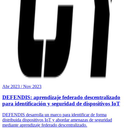
Abr 2023 / Nov 2023
DEFENDIS: aprendizaje federado descentralizado
para identificación y seguridad de dispositivos IoT
DEFENDIS desarrolla un marco para identificar de forma
distribuida dispositivos IoT y abordar amenazas de seguridad
mediante aprendizaje federado descentralizado.