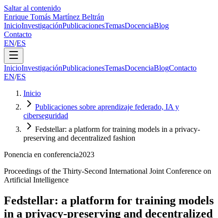
Saltar al contenido
Enrique Tomás Martínez Beltrán
Inicio
Investigación
Publicaciones
Temas
Docencia
Blog
Contacto
EN
/
ES
Inicio
Investigación
Publicaciones
Temas
Docencia
Blog
Contacto
EN
/
ES
Inicio
Publicaciones sobre aprendizaje federado, IA y
ciberseguridad
Fedstellar: a platform for training models in a privacy-
preserving and decentralized fashion
Ponencia en conferencia
2023
Proceedings of the Thirty-Second International Joint Conference on
Artificial Intelligence
Fedstellar: a platform for training models
in a privacy-preserving and decentralized