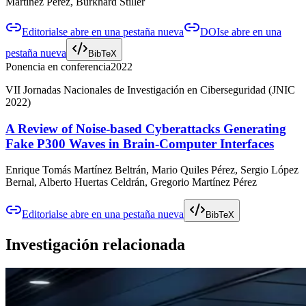
Martínez Pérez, Burkhard Stiller
Editorial
se abre en una pestaña nueva
DOI
se abre en una
pestaña nueva
BibTeX
Ponencia en conferencia
2022
VII Jornadas Nacionales de Investigación en Ciberseguridad (JNIC
2022)
A Review of Noise-based Cyberattacks Generating
Fake P300 Waves in Brain-Computer Interfaces
Enrique Tomás Martínez Beltrán, Mario Quiles Pérez, Sergio López
Bernal, Alberto Huertas Celdrán, Gregorio Martínez Pérez
Editorial
se abre en una pestaña nueva
BibTeX
Investigación relacionada